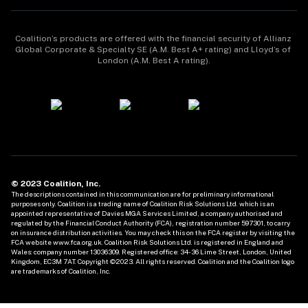
Coalition’s products are offered with the financial security of Allianz 
Global Corporate & Specialty SE (A.M. Best A+ rating) and Lloyd’s of 
London (A.M. Best A rating).
© 2023 Coalition, Inc.
The descriptions contained in this communication are for preliminary informational 
purposes only. Coalition is a trading name of Coalition Risk Solutions Ltd. which is an 
appointed representative of Davies MGA Services Limited, a company authorised and 
regulated by the Financial Conduct Authority (FCA), registration number 597301, to carry 
on insurance distribution activities. You may check this on the FCA register by visiting the 
FCA website www.fca.org.uk. Coalition Risk Solutions Ltd. is registered in England and 
Wales: company number 13036309. Registered office: 34-36 Lime Street, London, United 
Kingdom, EC3M 7AT. Copyright ©2023. All rights reserved. Coalition and the Coalition logo 
are trademarks of Coalition, Inc. 