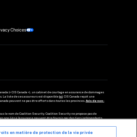
ivacy Choices
Canada (« CIS Canada »), un cabinet de courtage en assurance de dommages 
 La liste de ces assureurs est disponible 
ici
. CIS Canada reçoit une 
anada peuvent ne pas être offerts dans toutes les provinces. 
Avis de non-
ous le nom de Coalition Security. Coalition Security ne propose pas de 
ces non liés à l'assurance peuvent être fournis par des tiers indépendants. 
roits en matière de protection de la vie privée