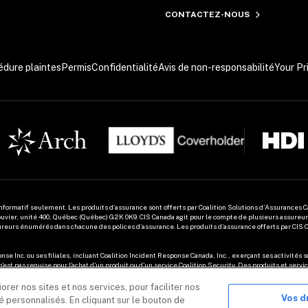
CONTACTEZ-NOUS
édure plaintes
Permis
Confidentialité
Avis de non-responsabilité
Your Pr
nformatif seulement. Les produits d’assurance sont offerts par Coalition Solutions d’Assurances 
ouvier, unité 400, Québec (Québec) G2K 0K9. CIS Canada agit pour le compte de plusieurs assureurs.
sureurs énumérés dans chacune des polices d’assurance. Les produits d’assurance offerts par CIS C
nse Inc. ou ses filiales, incluant Coalition Incident Response Canada, Inc., exerçant ses activités s
'est pas requise pour l'achat d'un produit ou d'un service Coalition Security. Des produits et servi
n, Inc. 

er nos sites et nos services, pour faciliter nos
Vos d
 personnalisés. En cliquant sur le bouton de