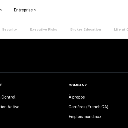
Entreprise
Security
Executive Risks
Broker Education
Life at 
É
COMPANY
n Control
À propos
tion Active
Carrières (French CA)
Emplois mondiaux