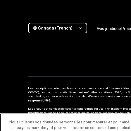
Canada (French)
Avis juridique
Proc
Les descriptions contenues dans cette communication sont fournies à titre i
(608005), dont le principal établissement au Québec est situé au 1020, rue B
commission, en lien avec la vente du produit d’assurance, versée par les as
responsabilité
.
Les produits et services de sécurité sont fournis par Coalition Incident Respo
produits d'assurance. La souscription d'une police d'assurance avec Coalition n
Coalition est le nom commercial des activités mondiales des filiales de Coalitio
Nous utilisons vos données personnelles pour mesurer et pour amélior
campagnes marketing et pour vous fournir un contenu et une publicité