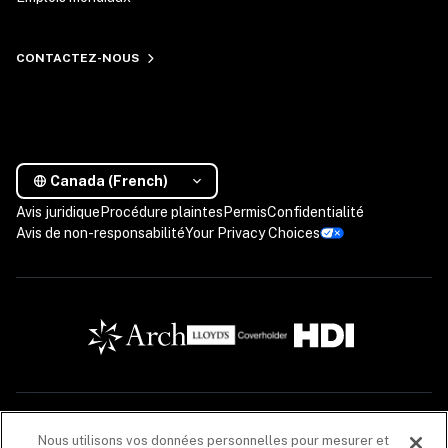
CONTACTEZ-NOUS
Canada (French)
Avis juridique
Procédure plaintes
Permis
Confidentialité
Avis de non-responsabilité
Your Privacy Choices
Les descriptions contenues dans cette communication sont fournies à titre informatif 
Nous utilisons vos données personnelles pour mesurer et
seulement. Les produits d’assurance sont offerts par Coalition Solutions d’Assurances 