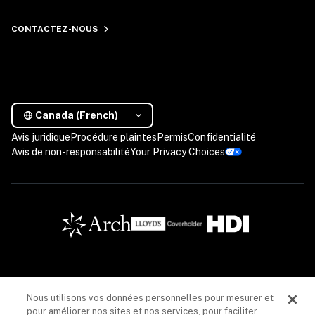
CONTACTEZ-NOUS
Canada (French)
Avis juridique
Procédure plaintes
Permis
Confidentialité
Avis de non-responsabilité
Your Privacy Choices
Les descriptions contenues dans cette communication sont fournies à titre informatif 
Nous utilisons vos données personnelles pour mesurer et
seulement. Les produits d’assurance sont offerts par Coalition Solutions d’Assurances 
pour améliorer nos sites et nos services, pour faciliter
Canada (« CIS Canada »), un cabinet de courtage en assurance de dommages (608005), dont 