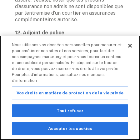
d’assurance non admis ne sont disponibles que 
par l’entremise d’un courtier en assurances 
complémentaires autorisé. 
L’adjoint de police est le moteur de 
Nous utilisons vos données personnelles pour mesurer et
suggestions de Coalition pour le processus de 
pour améliorer nos sites et nos services, pour faciliter
demande et la couverture d’assurance. Les 
nos campagnes marketing et pour vous fournir un contenu
renseignements fournis par l’assistant de 
et une publicité personnalisés. En cliquant sur le bouton
police de Coalition ne sont pas et ne doivent 
de droite, vous pouvez exercer vos droits à la vie privée.
pas être interprétés comme des conseils 
Pour plus d’informations, consultez nos mentions
d’assurance. Coalition n’est pas responsable 
d’information
des informations inexactes, manquantes ou 
mal interprétées et ne garantit pas la qualité 
Vos droits en matière de protection de la vie privée
et la précision du contenu. Toute conclusion et 
décision d’achat d’assurance, comme les 
montants de garantie, les limites et les 
Tout refuser
rétentions, est entièrement et exclusivement 
la responsabilité de l’assuré. Coalition peut, à 
Accepter les cookies
sa seule discrétion, modifier le contenu et les 
renseignements de l’assistant de police de 